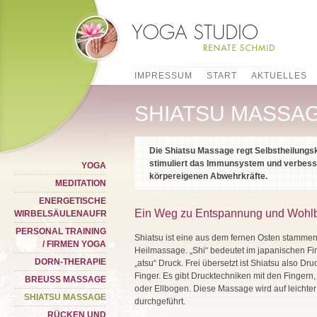
IMPRESSUM
START
AKTUELLES
SHIATSU MASSA
Die Shiatsu Massage regt Selbstheilungsk
stimuliert das Immunsystem und verbesse
YOGA
körpereigenen Abwehrkräfte.
MEDITATION
ENERGETISCHE
Ein Weg zu Entspannung und Wohl
WIRBELSÄULENAUFRICHTUNG
PERSONAL TRAINING
Shiatsu ist eine aus dem fernen Osten stamme
/ FIRMEN YOGA
Heilmassage. „Shi“ bedeutet im japanischen Fi
DORN-THERAPIE
„atsu“ Druck. Frei übersetzt ist Shiatsu also Dr
Finger. Es gibt Drucktechniken mit den Fingern
BREUSS MASSAGE
oder Ellbogen. Diese Massage wird auf leichte
SHIATSU MASSAGE
durchgeführt.
RÜCKEN UND